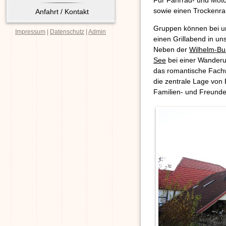
Für Fahrrad- und Moto
sowie einen Trockenr
Anfahrt / Kontakt
Gruppen können bei un
Impressum
|
Datenschutz
|
Admin
einen Grillabend in u
Neben der
Wilhelm-Bu
See
bei einer Wanderun
das romantische Fachw
die zentrale Lage von 
Familien- und Freunde