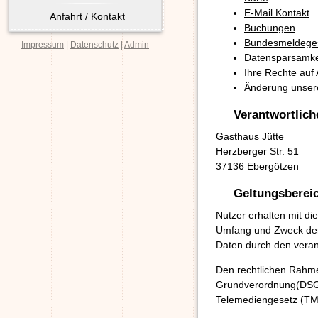
E-Mail Kontakt
Anfahrt / Kontakt
Buchungen
Bundesmeldege
Impressum
|
Datenschutz
|
Admin
Datensparsamke
Ihre Rechte auf
Änderung unser
Verantwortlich
Gasthaus Jütte
Herzberger Str. 51
37136 Ebergötzen
Geltungsberei
Nutzer erhalten mit di
Umfang und Zweck de
Daten durch den verant
Den rechtlichen Rahme
Grundverordnung(DSG
Telemediengesetz (TM